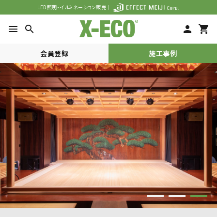
LED照明・イルミネーション販売｜
menu
search
person
shopping_cart
会員登録
施工事例
search
ACCOUNT MENU
meeting_room
person
ログイン
会員登録
カテゴリーから探す
シーンで探す