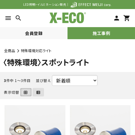
LED照明・イルミネーション販売｜
menu
search
person
shopping_cart
会員登録
施工事例
全商品
特殊環境対応ライト
search
〈特殊環境〉スポットライト
ACCOUNT MENU
3
件中 1〜3件目
並び替え
表示切替
meeting_room
person
ログイン
会員登録
カテゴリーから探す
シーンで探す