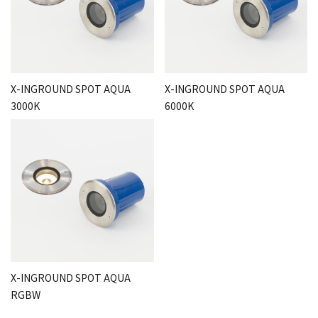
ガイド
052-694-1313
call
schedule
営 - 10:00～19:00（平日）
X-INGROUND SPOT AQUA
X-INGROUND SPOT AQUA
3000K
6000K
X-INGROUND SPOT AQUA
RGBW