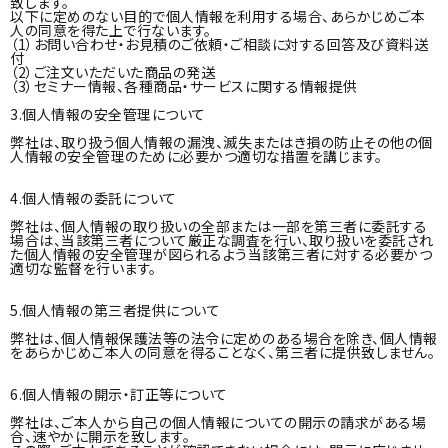
致します。
ガイド
以下に定めのない目的で個人情報を利用する場合、あらかじめご本
人の同意を得た上で行ないます。
（1）お問い合わせ・お見積のご依頼・ご相談に対する回答及び資料送
付
052-694-1313
call
（2）ご注文いただいた商品の発送
（3）セミナー情報、各種商品・サービスに関する情報提供
schedule
営 - 10:00～19:00（平日）
3.個人情報の安全管理について
弊社は、取り扱う個人情報の漏洩、滅失またはき損の防止その他の個
人情報の安全管理のために必要かつ適切な措置を講じます。
4.個人情報の委託について
弊社は、個人情報の取り扱いの全部または一部を第三者に委託する
場合は、当該第三者について厳正な調査を行い、取り扱いを委託され
た個人情報の安全管理が図られるよう当該第三者に対する必要かつ
適切な監督を行います。
5.個人情報の第三者提供について
弊社は、個人情報保護法等の法令に定めのある場合を除き、個人情報
をあらかじめご本人の同意を得ることなく、第三者に提供致しません。
6.個人情報の開示・訂正等について
弊社は、ご本人から自己の個人情報についての開示の請求がある場
合、速やかに開示を致します。