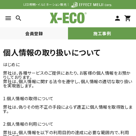
LED照明・イルミネーション販売｜
menu
search
person
shopping_cart
会員登録
施工事例
個人情報の取り扱いについて
search
はじめに
弊社は、各種サービスのご提供にあたり、お客様の個人情報をお預か
りしております。
ACCOUNT MENU
弊社は、個人情報に関する法令を遵守し、個人情報の適切な取り扱い
を実現致します。
meeting_room
person
ログイン
会員登録
1.個人情報の取得について
弊社は、偽りその他不正の手段によらず適正に個人情報を取得致しま
カテゴリーから探す
す。
2.個人情報の利用について
シーンで探す
弊社は、個人情報を以下の利用目的の達成に必要な範囲内で、利用