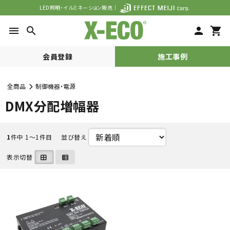
LED照明・イルミネーション販売｜
menu
search
person
shopping_cart
会員登録
施工事例
全商品
制御機器・電源
search
DMX分配増幅器
ACCOUNT MENU
1
件中 1〜1件目
並び替え
表示切替
meeting_room
person
ログイン
会員登録
カテゴリーから探す
シーンで探す