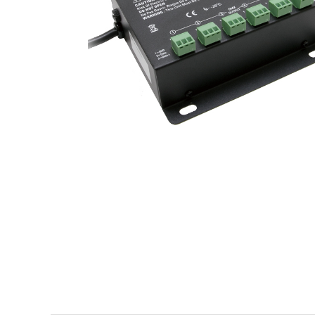
ガイド
052-694-1313
call
schedule
営 - 10:00～19:00（平日）