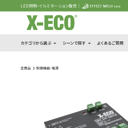
LED照明・イルミネーション販売｜
カテゴリから選ぶ
シーンで探す
よくあるご質問
search
全商品
制御機器・電源
新商品
ライトアップ
ACCOUNT MENU
meeting_room
person
特殊環境対応
ログイン
会員登録
ライト
カテゴリーから探す
WEB限定品
シーンで探す