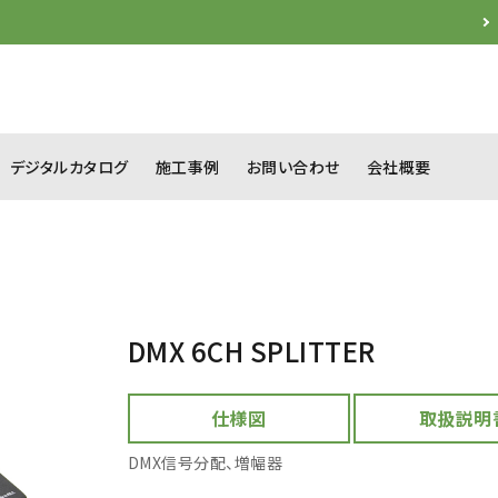
デジタルカタログ
施工事例
お問い合わせ
会社概要
イルミネーション
間接照明
店舗照明
演出照明
DMX 6CH SPLITTER
各種オプション品
制御機器・電源
仕様図
取扱説明
DMX信号分配、増幅器