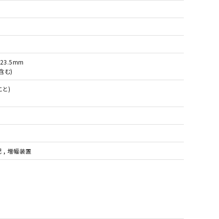
23.5mm
含む)
と)
配 , 増幅装置