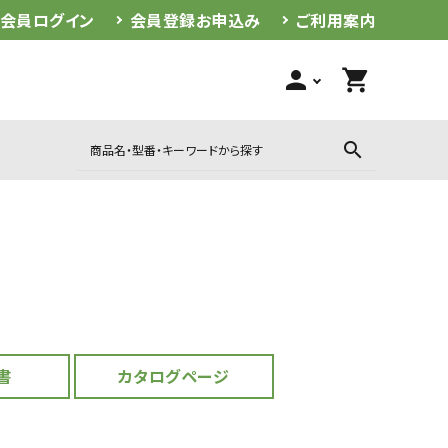
会員ログイン
会員登録お申込み
ご利用案内
person
shopping_cart
search
イルミ
サイン照明
一般照明
ネーション
お値打ち商品
書
カタログページ