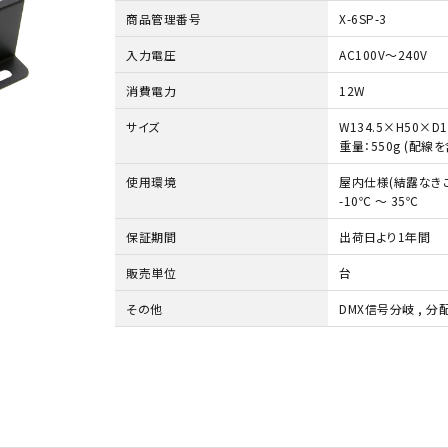
商品管理番号
X-6SP-3
入力電圧
AC100V～240V
消費電力
12W
サイズ
W134.5×H50×D1
重量：550g (配線を
使用環境
屋内仕様(結露なきこ
-10℃ ～ 35℃
保証期間
出荷日より1年間
販売単位
台
その他
DMX信号分岐 , 分